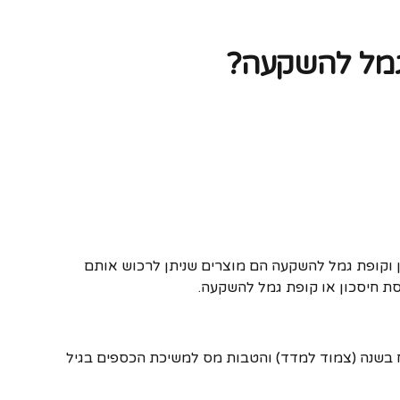
 גמל להשקעה?
ון וקופת גמל להשקעה הם מוצרים שניתן לרכוש אותם
יסת חיסכון או קופת גמל להשקעה.
י בין פוליסת חיסכון לבין קופת גמל להשקעה הוא שבקופת גמל להשקעה יש מגבלת סכום של עד 70,913 ש"ח בשנה (צמוד למדד) והטבות מס למשיכת הכספים בגיל