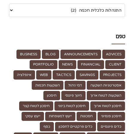
טגים
BUSINESS
BLOG
ANNOUNCEMENTS
ADVICES
PORTFOLIO
NEWS
FINANCIAL
CLIENT
PROJECTS
SAVINGS
TACTICS
WEB
אינפלציה
אסטרטגיות השקעה
דמי ניהול
השקעות חכמות
השקעות לטווח ארוך
חינוך פיננסי
חיסכון
חיסכון לטווח ארוך
חיסכון לטווח בינוני
חיסכון לטווח קצר
חיסכון פנסיוני
חסכונות
ייעוץ למשפחות
ייעוץ עסקי
כלים פיננסיים
כלים פרקטיים לחסכון
כסף