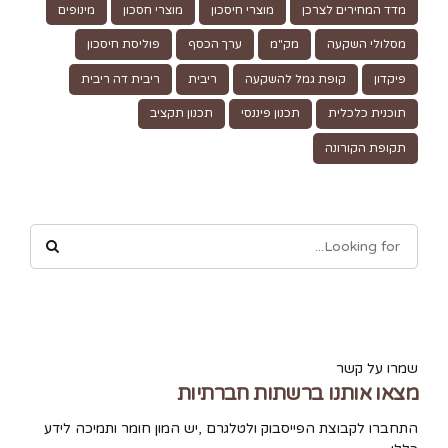
מדד המחירים לצרכן
מוצרי חיסכון
מוצרי חסכון
מינופים
מסלולי השקעה
מק"מ
ערך הכסף
פוליסת חיסכון
פיקדון
קופת גמל להשקעה
ריבית
ריבית דה ריבית
תוכנית כלכלית
תכנון פיננסי
תכנון תקציב
תקופת הקורונה
שמרו על קשר
מצאו אותנו ברשתות חברתיות
התחברו לקבוצת הפייסבוק ולטלגרם ,יש המון חומר ותמיכה לידע