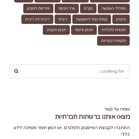
מסלולי השקעה
מק"מ
ערך הכסף
פוליסת חיסכון
פיקדון
קופת גמל להשקעה
ריבית
ריבית דה ריבית
תוכנית כלכלית
תכנון פיננסי
תכנון תקציב
תקופת הקורונה
שמרו על קשר
מצאו אותנו ברשתות חברתיות
התחברו לקבוצת הפייסבוק ולטלגרם ,יש המון חומר ותמיכה לידע
כללי.