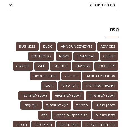
טגים
BUSINESS
BLOG
ANNOUNCEMENTS
ADVICES
PORTFOLIO
NEWS
FINANCIAL
CLIENT
PROJECTS
SAVINGS
TACTICS
WEB
אינפלציה
אסטרטגיות השקעה
דמי ניהול
השקעות חכמות
השקעות לטווח ארוך
חינוך פיננסי
חיסכון
חיסכון לטווח ארוך
חיסכון לטווח בינוני
חיסכון לטווח קצר
חיסכון פנסיוני
חסכונות
ייעוץ למשפחות
ייעוץ עסקי
כלים פיננסיים
כלים פרקטיים לחסכון
כסף
מדד המחירים לצרכן
מוצרי חיסכון
מוצרי חסכון
מינופים