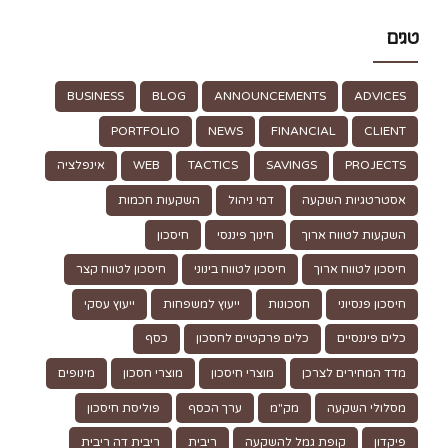
טגים
BUSINESS
BLOG
ANNOUNCEMENTS
ADVICES
PORTFOLIO
NEWS
FINANCIAL
CLIENT
PROJECTS
SAVINGS
TACTICS
WEB
אינפלציה
אסטרטגיות השקעה
דמי ניהול
השקעות חכמות
השקעות לטווח ארוך
חינוך פיננסי
חיסכון
חיסכון לטווח ארוך
חיסכון לטווח בינוני
חיסכון לטווח קצר
חיסכון פנסיוני
חסכונות
ייעוץ למשפחות
ייעוץ עסקי
כלים פיננסיים
כלים פרקטיים לחסכון
כסף
מדד המחירים לצרכן
מוצרי חיסכון
מוצרי חסכון
מינופים
מסלולי השקעה
מק"מ
ערך הכסף
פוליסת חיסכון
פיקדון
קופת גמל להשקעה
ריבית
ריבית דה ריבית