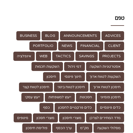
טגים
BUSINESS
BLOG
ANNOUNCEMENTS
ADVICES
PORTFOLIO
NEWS
FINANCIAL
CLIENT
PROJECTS
SAVINGS
TACTICS
WEB
אינפלציה
אסטרטגיות השקעה
דמי ניהול
השקעות חכמות
השקעות לטווח ארוך
חינוך פיננסי
חיסכון
חיסכון לטווח ארוך
חיסכון לטווח בינוני
חיסכון לטווח קצר
חיסכון פנסיוני
חסכונות
ייעוץ למשפחות
ייעוץ עסקי
כלים פיננסיים
כלים פרקטיים לחסכון
כסף
מדד המחירים לצרכן
מוצרי חיסכון
מוצרי חסכון
מינופים
מסלולי השקעה
מק"מ
ערך הכסף
פוליסת חיסכון