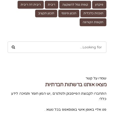
פיקדון
קופת גמל להשקעה
ריבית
ריבית דה ריבית
תוכנית כלכלית
תכנון פיננסי
תכנון תקציב
תקופת הקורונה
שמרו על קשר
מצאו אותנו ברשתות חברתיות
התחברו לקבוצת הפייסבוק ולטלגרם ,יש המון חומר ותמיכה לידע
כללי.
פנו אליי באופן אישי בווטסאפפ בכל נושא .