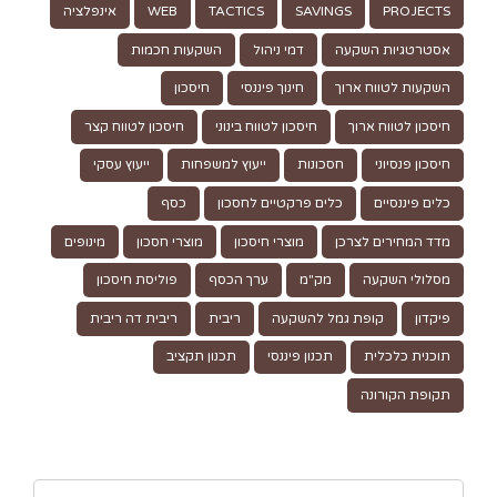
PROJECTS
SAVINGS
TACTICS
WEB
אינפלציה
אסטרטגיות השקעה
דמי ניהול
השקעות חכמות
השקעות לטווח ארוך
חינוך פיננסי
חיסכון
חיסכון לטווח ארוך
חיסכון לטווח בינוני
חיסכון לטווח קצר
חיסכון פנסיוני
חסכונות
ייעוץ למשפחות
ייעוץ עסקי
כלים פיננסיים
כלים פרקטיים לחסכון
כסף
מדד המחירים לצרכן
מוצרי חיסכון
מוצרי חסכון
מינופים
מסלולי השקעה
מק"מ
ערך הכסף
פוליסת חיסכון
פיקדון
קופת גמל להשקעה
ריבית
ריבית דה ריבית
תוכנית כלכלית
תכנון פיננסי
תכנון תקציב
תקופת הקורונה