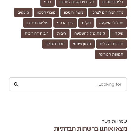
כלים פיננסיים
כלים פרקטיים לחסכון
כסף
מדד המחירים לצרכן
מוצרי חיסכון
מוצרי חסכון
מינופים
מסלולי השקעה
מק"מ
ערך הכסף
פוליסת חיסכון
פיקדון
קופת גמל להשקעה
ריבית
ריבית דה ריבית
תוכנית כלכלית
תכנון פיננסי
תכנון תקציב
תקופת הקורונה
שמרו על קשר
מצאו אותנו ברשתות חברתיות