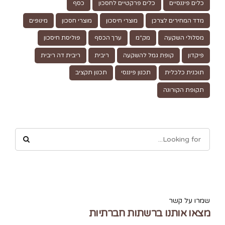
כלים פיננסיים
כלים פרקטיים לחסכון
כסף
מדד המחירים לצרכן
מוצרי חיסכון
מוצרי חסכון
מינופים
מסלולי השקעה
מק"מ
ערך הכסף
פוליסת חיסכון
פיקדון
קופת גמל להשקעה
ריבית
ריבית דה ריבית
תוכנית כלכלית
תכנון פיננסי
תכנון תקציב
תקופת הקורונה
שמרו על קשר
מצאו אותנו ברשתות חברתיות