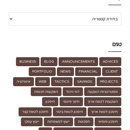
טגים
BUSINESS
BLOG
ANNOUNCEMENTS
ADVICES
PORTFOLIO
NEWS
FINANCIAL
CLIENT
PROJECTS
SAVINGS
TACTICS
WEB
אינפלציה
אסטרטגיות השקעה
דמי ניהול
השקעות חכמות
השקעות לטווח ארוך
חינוך פיננסי
חיסכון
חיסכון לטווח ארוך
חיסכון לטווח בינוני
חיסכון לטווח קצר
חיסכון פנסיוני
חסכונות
ייעוץ למשפחות
ייעוץ עסקי